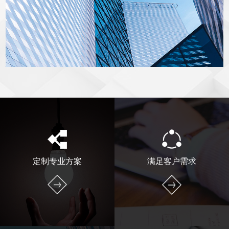
定制专业方案
满足客户需求
专业变频电源生产服务商，以实际
为客户提供各种使用的电源电压和
应用为最终目标 同时降低使用过程
频率,满足电器、设备的调试、安装
中的能源消耗 ，为你解决生产中各
及使用。
国产品的电压和频率需求。
提供贴心服务
生产实力雄厚
以自主生产及广大合作商为后盾，
定制专业方案
满足客户需求
公司拥有掌握先进仪器设计和开发
以优良的售前、售后报务为宗旨，
能力的工程师，强有力的销售维修
以精和诚的精神为指南，建立了一
队伍和高素质的管理人员。
条勤业、敬业的供应链，受益于大
家。