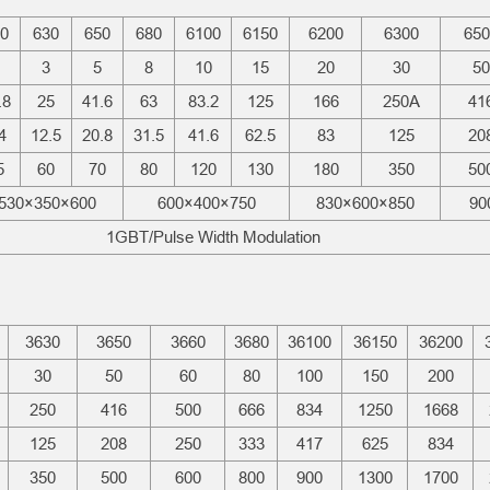
0
630
650
680
6100
6150
6200
6300
650
3
5
8
10
15
20
30
50
.8
25
41.6
63
83.2
125
166
250A
41
4
12.5
20.8
31.5
41.6
62.5
83
125
20
5
60
70
80
120
130
180
350
50
530×350×600
600×400×750
830×600×850
90
1GBT/Pulse Width Modulation
3630
3650
3660
3680
36100
36150
36200
30
50
60
80
100
150
200
250
416
500
666
834
1250
1668
125
208
250
333
417
625
834
350
500
600
800
900
1300
1700