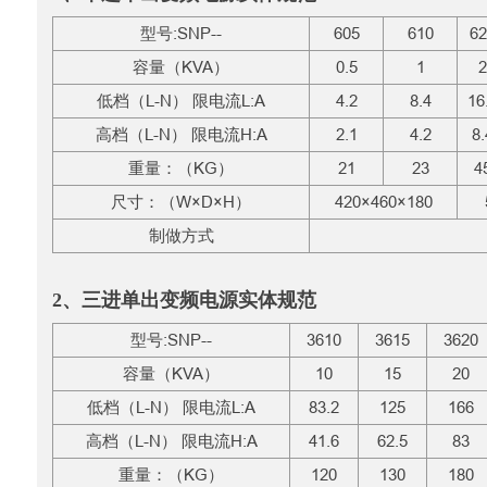
型号:SNP--
605
610
62
容量（KVA）
0.5
1
2
低档（L-N） 限电流L:A
4.2
8.4
16
高档（L-N） 限电流H:A
2.1
4.2
8.
重量：（KG）
21
23
4
尺寸：（W×D×H）
420×460×180
制做方式
2、三进单出变频电源实体规范
型号:SNP--
3610
3615
3620
容量（KVA）
10
15
20
低档（L-N） 限电流L:A
83.2
125
166
高档（L-N） 限电流H:A
41.6
62.5
83
重量：（KG）
120
130
180