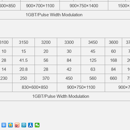
600×850
900×700×1100
900×750×1400
1500×
1GBT/Pulse Width Modulation
3100
3150
3200
3300
3450
3600
3
10
15
20
30
45
60
28
41.5
56
84
125
168
2
14
20.8
28
42
63
84
1
230
250
370
450
560
660
7
830×600×850
900×750×1100
900×
1GBT/Pulse Width Modulation