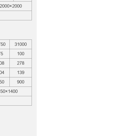
2000×2000
750
31000
75
100
08
278
04
139
50
900
750×1400