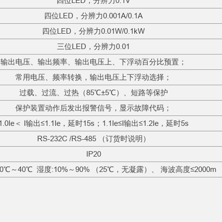
四位LED，分辨力0.1V
四位LED，分辨力0.001A/0.1A
四位LED，分辨力0.01W/0.1kW
三位LED，分辨力0.01
输出电压、输出频率、输出电压上、下浮动百分比预置；
常用电压、频率转换，输出电压上下浮动选择；
过载、过流、过热（85℃±5℃）、短路等保护
保护装置动作后发出报警信号，显示故障代码；
1.0Ie＜ I输出≤1.1Ie，延时15s；1.1Ie≤I输出≤1.2Ie，延时5s
RS-232C /RS-485 （订货时说明）
IP20
0℃～40℃ 湿度:10%～90% （25℃，无凝露）、 海波高度≤2000m