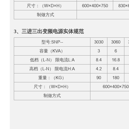
尺寸：（W×D×H）
600×400×750
830×
制做方式
3、三进三出变频电源实体规范
型号:SNP--
3030
3060
容量（KVA）
3
6
低档（L-N） 限电流L:A
8.4
16.8
高档（L-N） 限电流H:A
4.2
8.4
重量：（KG）
90
180
尺寸：（W×D×H）
600×400×750
制做方式