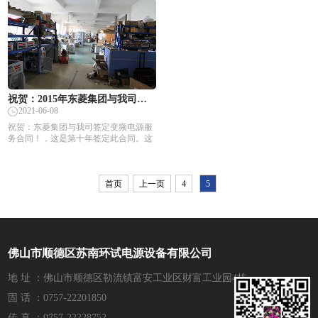
祝贺：2015年东菱集团与我司再次签…
2021-06-08
祝贺：东菱集团与我司签定变频电源服
务合同！，这是第十年签定此合同。这
是东菱集团对我司服务的一种认可，也
是我们做努和的一种回报及动力。我们
一定会用更积极的态在电源行业做出我
们的成绩！
首页
上一页
4
5
佛山市顺德区苏南环试电源设备有限公司
地 址 ：佛山市顺德区勒流镇富安工业区财富工业园4栋
固 话 ：0757-22201850
传 真 ：0757-22228752