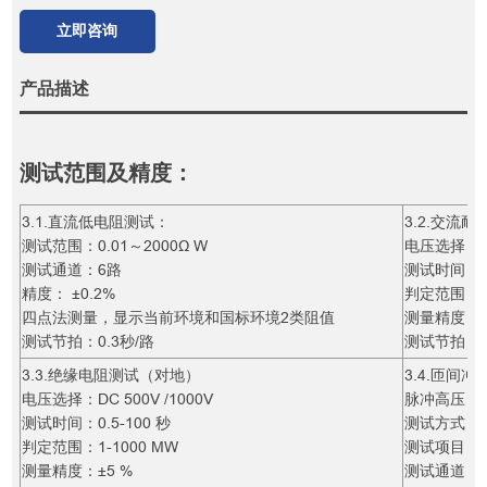
立即咨询
产品描述
测试范围及精度：
3.1.直流低电阻测试：
3.2.交流
测试范围：0.01～2000Ω W
电压选择：AC
测试通道：6路
测试时间：1-
精度： ±0.2%
判定范围：0.0
四点法测量，显示当前环境和国标环境2类阻值
测量精度：±2
测试节拍：0.3秒/路
测试节拍：
3.3.绝缘电阻测试（对地）
3.4.匝间冲
电压选择：DC 500V /1000V
脉冲高压：400
测试时间：0.5-100 秒
测试方式：
判定范围：1-1000 MW
测试项目：
测量精度：±5 %
测试通道：