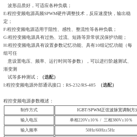
波形品质好，可适应各种负载；
E:
程控变频电源
高频
SPWM硬件调整技术，反应速度快，输出稳
定；
F:
程控变频电源
适用于阻性、感性、整流性等各种负载；
G:
程控变频电源
具有过热、过流、短路等异常状况保护功能；
H:程
控变频电源
具有设置参数记忆功能、具有
10组记忆功能（每
组可任
意设置电压、频率、运行时间等参数），可以进行阶越测试、
渐变测
试等多种测试；
（选配）
I:
程控变频电源
外部通讯接口：
RS-232/RS-485
（选配）
程控变频电源参数概述：
制作方式
IGBT/SPWM正弦波脉宽调制方
输入电压
单相
220V
±10％
/
三相380V±10％
输入频率
50Hz/60Hz±5Hz