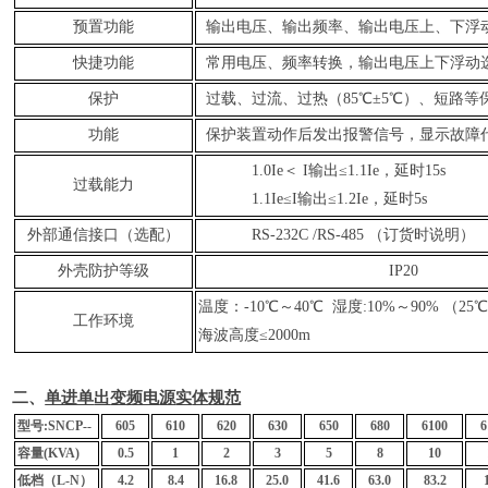
预置功能
输出电压、输出频率、输出电压上、下浮
快捷功能
常用电压、频率转换，输出电压上下浮动
保护
过载、过流、过热（85℃±5℃）、短路等
功能
保护装置动作后发出报警信号，显示故障
1.0Ie＜ I输出≤1.1Ie，延时15s
过载能力
1.1Ie≤I输出≤1.2Ie，延时5s
外部通信接口（选配）
RS-232C /RS-485 （订货时说明）
外壳防护等级
IP20
温度：-10℃～40℃ 湿度:10%～90% （2
工作环境
海波高度≤2000m
二、
单进单
出
变频电
源
实
体
规
范
型
号
:SN
C
P--
605
610
620
630
650
680
6100
6
容量
(KVA)
0.5
1
2
3
5
8
10
低
档
（
L-N
）
4.2
8.4
16.8
25.0
41.6
63.0
83.2