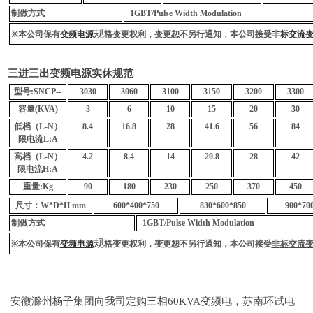
制做方式
1GBT/Pulse Width Modulation
规
※
本公司保有
变频电源
格
变
更
权
利，
变
更恕不另行通知，本公司接受
非标交流
三
进
三出
变频电
源
实
休
规
范
型
号
:SN
C
P--
3030
3060
3100
3150
3200
3300
容量
(KVA)
3
6
10
15
20
30
低
档
（
L-N
）
8.4
16.8
28
41.6
56
84
限
电
流
L:A
高
档
（
L-N
）
4.2
8.4
14
20.8
28
42
限
电
流
H:A
重量
:Kg
90
180
230
250
370
450
尺寸：
W*D*H mm
600*400*750
830*600*850
900*70
制做方式
1GBT/Pulse Width Modulation
规
※
本公司保有
变频电源
格
变
更
权
利，
变
更恕不另行通知，本公司接受
非
标
交流
安徽滁州杨子集团向我司定购三相60KVA变频电，苏南环试电