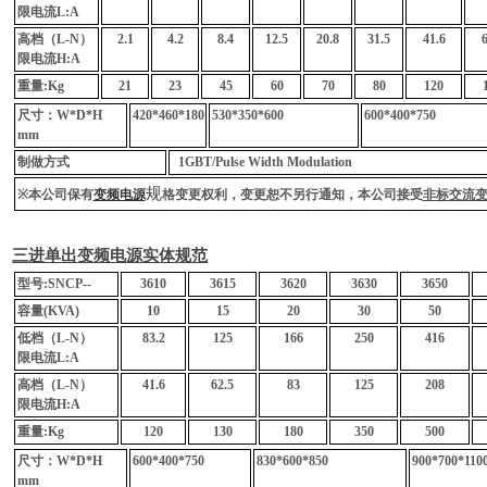
限
电
流
L:A
高
档
（
L-N
）
2.1
4.2
8.4
12.5
20.8
31.5
41.6
6
限
电
流
H:A
重量
:Kg
21
23
45
60
70
80
120
尺寸：
W*D*H
420*460*180
530*350*600
600*400*750
mm
制做方式
1GBT/Pulse Width Modulation
规
※
本公司保有
变频电源
格
变
更
权
利，
变
更恕不另行通知，本公司接受
非
标
交流
三
进单
出
变频电
源
实
体
规
范
型
号
:SN
C
P--
3610
3615
3620
3630
3650
容量
(KVA)
10
15
20
30
50
低
档
（
L-N
）
83.2
125
166
250
416
限
电
流
L:A
高
档
（
L-N
）
41.6
62.5
83
125
208
限
电
流
H:A
重量
:Kg
120
130
180
350
500
尺寸：
W*D*H
600*400*750
830*600*850
900*700*110
mm