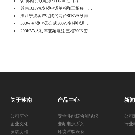
贺:苏南变频电源5月销量过百万
苏南10KVA变频电源单相和三相各一…
浙江宁波客户定购的两台80KVA苏南…
500W变频电源\台式500W变频电源|…
200KVA大功率变频电源|三相200K变…
关于苏南
产品中心
新
公司简介
安全性能综合测试仪
公司
企业文化
变频电源系列
行业
发展历程
环境试验设备